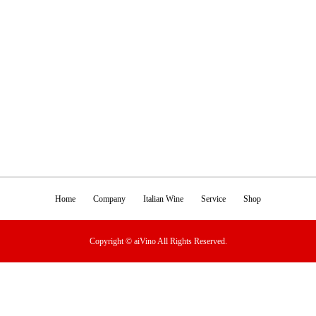
Home
Company
Italian Wine
Service
Shop
Copyright © aiVino All Rights Reserved.